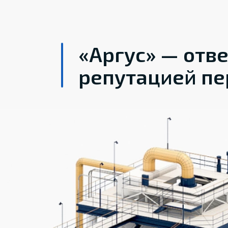
«Аргус» — отв
репутацией пе