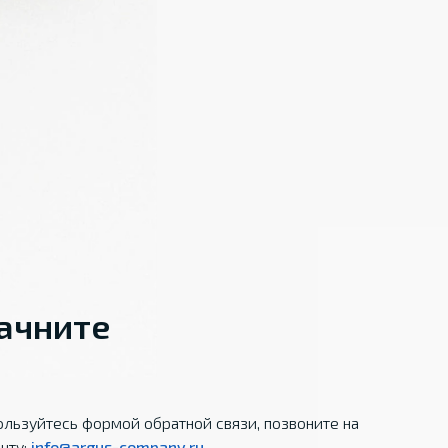
начните
льзуйтесь формой обратной связи, позвоните на
чту:
info@argus-company.ru