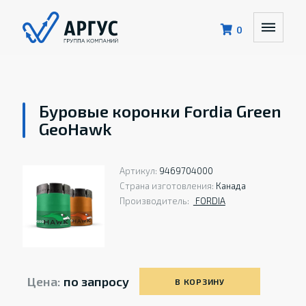
0
Буровые коронки Fordia Green
GeoHawk
Артикул:
9469704000
Страна изготовления:
Канада
Производитель:
FORDIA
Цена:
по запросу
В КОРЗИНУ