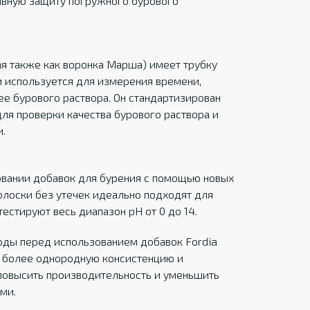
ивную защиту погружного бурового
ая также как воронка Марша) имеет трубку
 используется для измерения времени,
е бурового раствора. Он стандартизирован
ля проверки качества бурового раствора и
.
овании добавок для бурения с помощью новых
полоски без утечек идеально подходят для
естируют весь диапазон pH от 0 до 14.
воды перед использованием добавок Fordia
ть более однородную консистенцию и
 повысить производительность и уменьшить
ми.