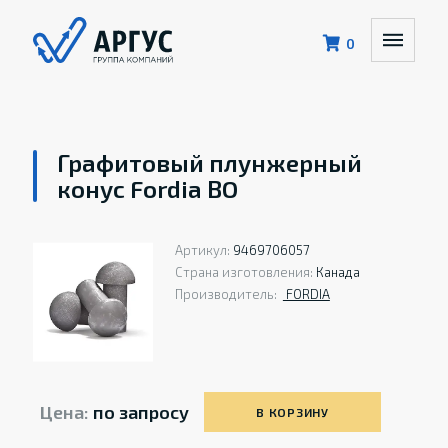
0
Графитовый плунжерный
конус Fordia BO
Артикул:
9469706057
Страна изготовления:
Канада
Производитель:
FORDIA
Цена:
по запросу
В КОРЗИНУ