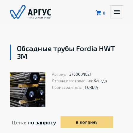
0
Обсадные трубы Fordia HWT
3M
Артикул:
3760004821
Страна изготовления:
Канада
Производитель:
FORDIA
Цена:
по запросу
В КОРЗИНУ