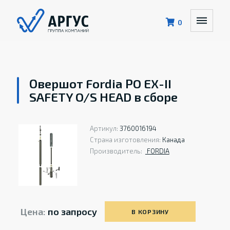
0
Овершот Fordia PO EX-II
SAFETY O/S HEAD в сборе
Артикул:
3760016194
Страна изготовления:
Канада
Производитель:
FORDIA
Цена:
по запросу
В КОРЗИНУ