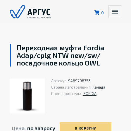
0
Переходная муфта Fordia
Adap/cplg NTW new/sw/
посадочное кольцо OWL
Артикул:
9469706758
Страна изготовления:
Канада
Производитель:
FORDIA
Цена:
по запросу
В КОРЗИНУ