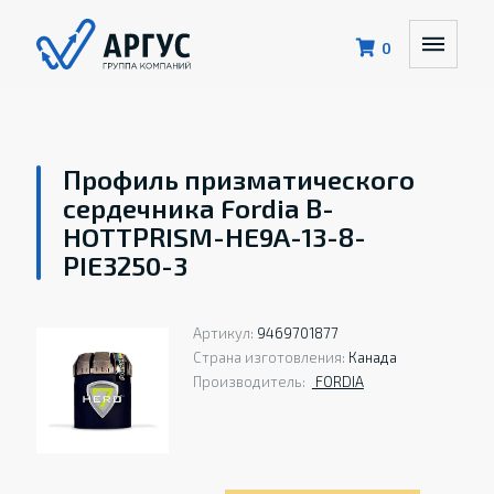
0
Профиль призматического
сердечника Fordia B-
HOTTPRISM-HE9A-13-8-
PIE3250-3
Артикул:
9469701877
Страна изготовления:
Канада
Производитель:
FORDIA