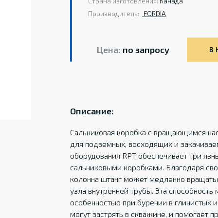
Страна изготовления:
Канада
Производитель:
FORDIA
Цена:
по запросу
В 
Описание:
Сальниковая коробка с вращающимся на
для подземных, восходящих и закачивае
оборудования RPT обеспечивает три явн
сальниковыми коробками. Благодаря свое
колонна штанг может медленно вращатьс
узла внутренней трубы. Эта способность
особенностью при бурении в глинистых и
могут застрять в скважине, и помогает 