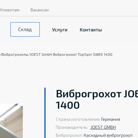
Клиентам
Вакансии
Склад
Услуги
Контакты
/
Виброгрохоты
/
JOEST GmbH Виброгрохот TopSpin SWEK 1400
Виброгрохот JO
1400
Страна изготовления:
Германия
Производитель:
JOEST GMBH
Виброгрохот:
Каскадный виброгрохот