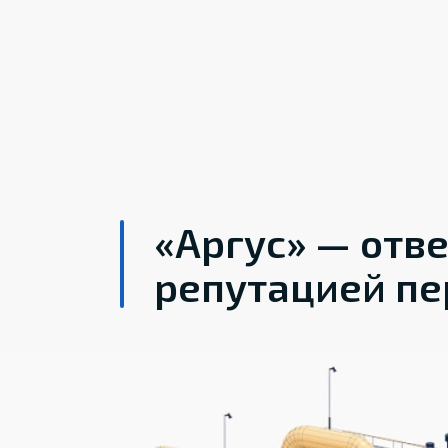
«Аргус» — отв
репутацией пе