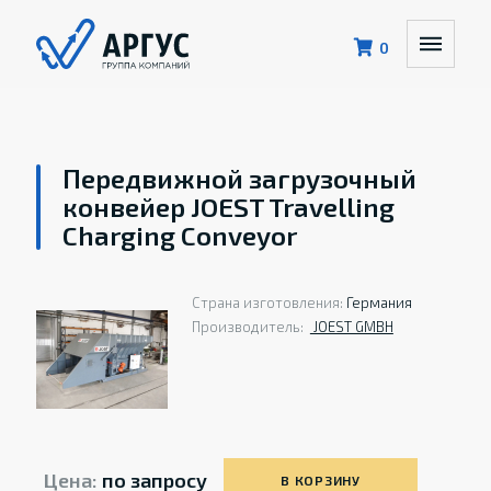
0
Передвижной загрузочный
конвейер JOEST Travelling
Charging Conveyor
Страна изготовления:
Германия
Производитель:
JOEST GMBH
Цена:
по запросу
В КОРЗИНУ