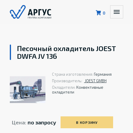
0
Песочный охладитель JOEST
DWFA JV 136
Страна изготовления:
Германия
Производитель:
JOEST GMBH
Охладители:
Конвективные
охладители
Цена:
по запросу
В КОРЗИНУ