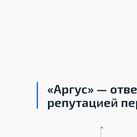
«Аргус» — отв
репутацией пе