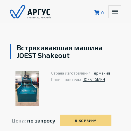
0
Встряхивающая машина
JOEST Shakeout
Страна изготовления:
Германия
Производитель:
JOEST GMBH
Цена:
по запросу
В КОРЗИНУ