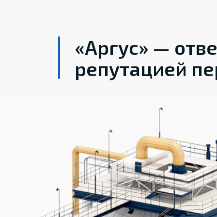
«Аргус» — отв
репутацией пе