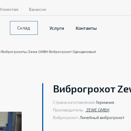
Клиентам
Вакансии
Склад
Услуги
Контакты
/
Виброгрохоты
/
Zewe GMBH Виброгрохот Однодековый
Виброгрохот Z
Страна изготовления:
Германия
Производитель:
ZEWE GMBH
Виброгрохот:
Линейный виброгрохот