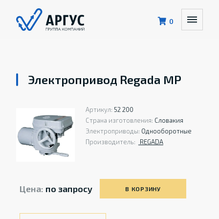
0
Электропривод Regada MP
Артикул:
52 200
Страна изготовления:
Словакия
Электроприводы:
Однооборотные
Производитель:
REGADA
Цена:
по запросу
В КОРЗИНУ