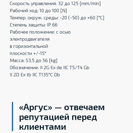
Скорость управления: 32 до 125 [mm/min]
Рабочий ход: 10 до 100 [N]
Темпер. oкруж. среды: -20 (-50) до +60 [°C]
Степень защиты: IP 66
Рабочее положение: с осью
электродвигателя
в горизонтальной
плоскости +/-15°
Масса: 53,5 до 56 [kg]
Обозначение: II 2G Ex de IIC T5/T4 Gb
II 2D Ex tb IIC T135°C Db
«Аргус» — отвечаем
репутацией перед
клиентами