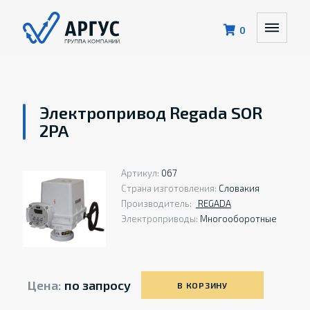
0
Электропривод Regada SOR
2PA
Артикул:
067
Страна изготовления:
Словакия
Производитель:
REGADA
Электроприводы:
Многооборотные
Цена:
по запросу
В КОРЗИНУ