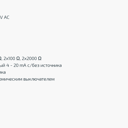
 V AC
Ω, 2x100 Ω, 2x2000 Ω
ый 4 - 20 mA c/без источника
ика
ермическим выключателем