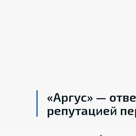
«Аргус» — отв
репутацией пе