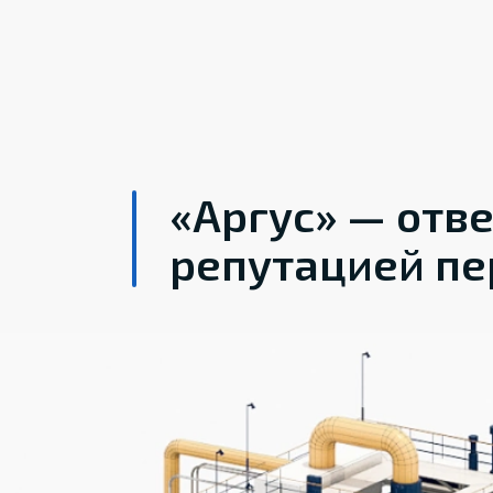
«Аргус» — отв
репутацией пе