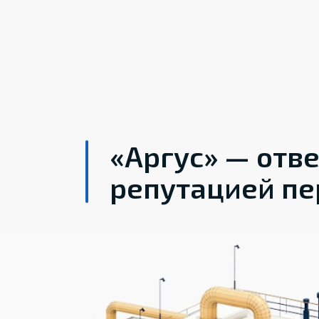
«Аргус» — отв
репутацией пе