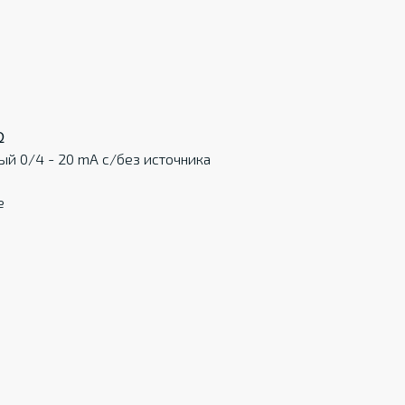
Ω
ый 0/4 - 20 mA c/без источника
е